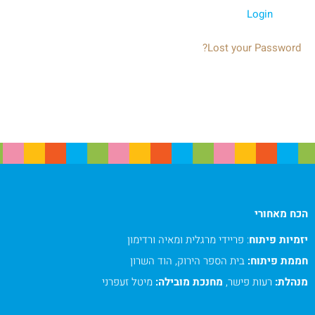
Lost your Password?
הכח מאחורי
יזמיות פיתוח
: פריידי מרגלית ומאיה ורדימון
חממת פיתוח:
בית הספר הירוק, הוד השרון
מנהלת:
רעות פישר,
מחנכת מובילה:
מיטל זעפרני