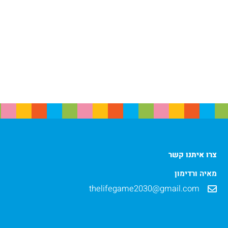
צרו איתנו קשר
מאיה ורדימון
thelifegame2030@gmail.com