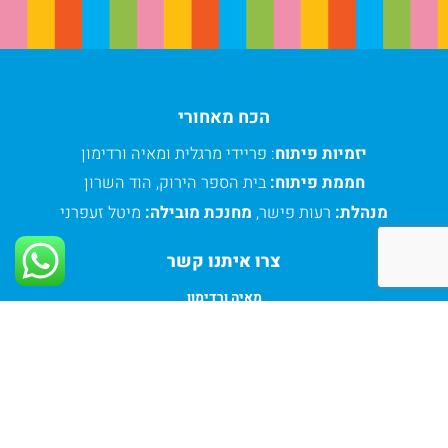
הכח מאחורי
יזמיות פיתוח
: פריידי מרגלית ומאיה ורדימון
חממת פיתוח:
בית הספר הירוק, הוד השרון
מנהלת:
רעות פישר,
מחנכת מובילה:
מיטל זעפרני
צרו איתנו קשר
מאיה ורדימון
thelifegame2030@gmail.com