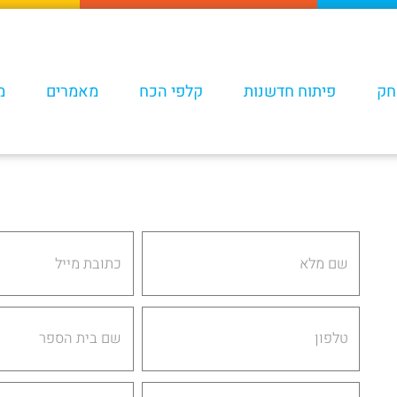
חק
פיתוח חדשנות
קלפי הכח
מאמרים
מ
Email
Name
School
Phone
Name
City
Role